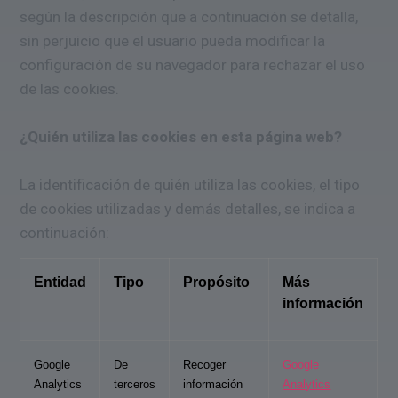
según la descripción que a continuación se detalla,
sin perjuicio que el usuario pueda modificar la
configuración de su navegador para rechazar el uso
de las cookies.
¿Quién utiliza las cookies en esta página web?
La identificación de quién utiliza las cookies, el tipo
de cookies utilizadas y demás detalles, se indica a
continuación:
Entidad
Tipo
Propósito
Más
información
Google
De
Recoger
Google
Analytics
terceros
información
Analytics